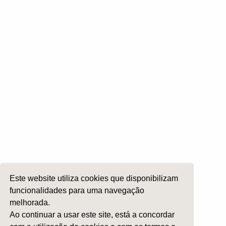
Cirurgia Plástica Facial
Laringologia e Voz
Cirurgia da Cabeça e Pescoço
ORL Pediátria
Roncopatia e Saos
Ética e Exercício
Ensino e Investigação
Internato Formação Específica
Acompanhe-nos em
Este website utiliza cookies que disponibilizam
Copyright 2026 by SPORL
:
Termos e Condições
funcionalidades para uma navegação
melhorada.
Ao continuar a usar este site, está a concordar