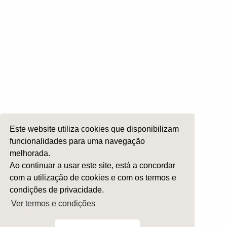
Comissões
Otologia
Otoneurologia
Rinologia e Base do Crâneo
Cirurgia Plástica Facial
Laringologia e Voz
Cirurgia da Cabeça e Pescoço
ORL Pediátria
Este website utiliza cookies que disponibilizam
Roncopatia e Saos
funcionalidades para uma navegação
Ética e Exercício
melhorada.
Ensino e Investigação
Ao continuar a usar este site, está a concordar
com a utilização de cookies e com os termos e
Internato Formação Específica
condições de privacidade.
Acompanhe-nos em
Ver termos e condições