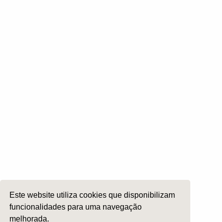
Obituário
Contactos
Tornar-se Sócio
Pagamento de Quotas
Comissões
Otologia
Otoneurologia
Rinologia e Base do Crâneo
Cirurgia Plástica Facial
Laringologia e Voz
Cirurgia da Cabeça e Pescoço
ORL Pediátria
Este website utiliza cookies que disponibilizam
Roncopatia e Saos
funcionalidades para uma navegação
Ética e Exercício
melhorada.