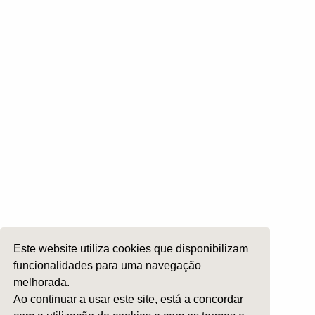
Cirurgia Plástica Facial
Laringologia e Voz
Cirurgia da Cabeça e Pescoço
ORL Pediátria
Roncopatia e Saos
Ética e Exercício
Ensino e Investigação
Internato Formação Específica
Acompanhe-nos em
Este website utiliza cookies que disponibilizam
Copyright 2026 by SPORL
:
Termos e Condições
funcionalidades para uma navegação
melhorada.
Ao continuar a usar este site, está a concordar