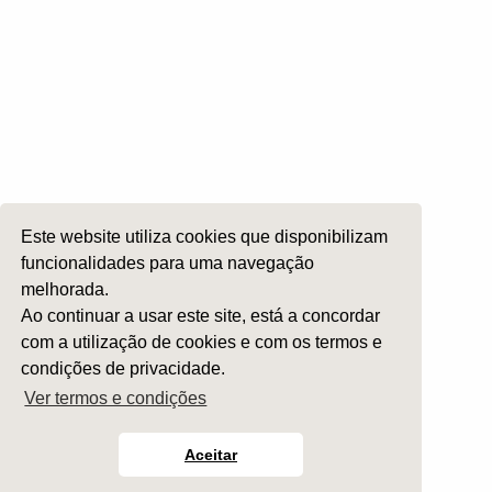
Otologia
Otoneurologia
Rinologia e Base do Crâneo
Cirurgia Plástica Facial
Laringologia e Voz
Cirurgia da Cabeça e Pescoço
ORL Pediátria
Este website utiliza cookies que disponibilizam
Roncopatia e Saos
funcionalidades para uma navegação
Ética e Exercício
melhorada.
Ensino e Investigação
Ao continuar a usar este site, está a concordar
com a utilização de cookies e com os termos e
Internato Formação Específica
condições de privacidade.
Acompanhe-nos em
Ver termos e condições
Aceitar