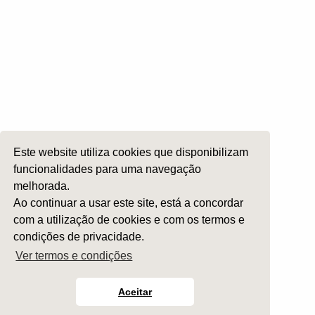
ORL Pediátria
Roncopatia e Saos
Ética e Exercício
Ensino e Investigação
Internato Formação Específica
Acompanhe-nos em
Este website utiliza cookies que disponibilizam
funcionalidades para uma navegação
melhorada.
Copyright 2026 by SPORL
:
Termos e Condições
Ao continuar a usar este site, está a concordar
com a utilização de cookies e com os termos e
condições de privacidade.
Ver termos e condições
Aceitar