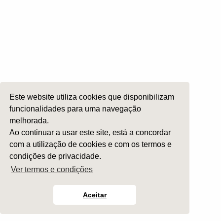
Roncopatia e Saos
Ética e Exercício
Ensino e Investigação
Internato Formação Específica
Acompanhe-nos em
Este website utiliza cookies que disponibilizam
funcionalidades para uma navegação
melhorada.
Copyright 2026 by SPORL
:
Termos e Condições
Ao continuar a usar este site, está a concordar
com a utilização de cookies e com os termos e
condições de privacidade.
Ver termos e condições
Aceitar