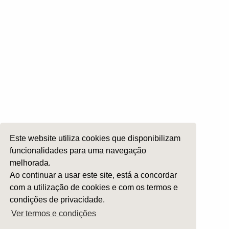
Cirurgia da Cabeça e Pescoço
ORL Pediátria
Roncopatia e Saos
Ética e Exercício
Ensino e Investigação
Internato Formação Específica
Acompanhe-nos em
Este website utiliza cookies que disponibilizam
funcionalidades para uma navegação
Copyright 2026 by SPORL
:
Termos e Condições
melhorada.
Ao continuar a usar este site, está a concordar
com a utilização de cookies e com os termos e
condições de privacidade.
Ver termos e condições