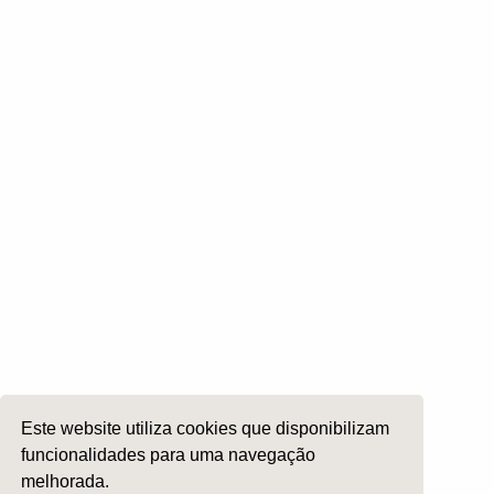
Otologia
Otoneurologia
Rinologia e Base do Crâneo
Cirurgia Plástica Facial
Laringologia e Voz
Cirurgia da Cabeça e Pescoço
ORL Pediátria
Roncopatia e Saos
Ética e Exercício
Ensino e Investigação
Internato Formação Específica
Acompanhe-nos em
Este website utiliza cookies que disponibilizam
funcionalidades para uma navegação
melhorada.
Copyright 2026 by SPORL
:
Termos e Condições