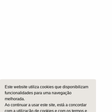
Cirurgia Plástica Facial
Laringologia e Voz
Cirurgia da Cabeça e Pescoço
ORL Pediátria
Roncopatia e Saos
Ética e Exercício
Ensino e Investigação
Internato Formação Específica
Acompanhe-nos em
Este website utiliza cookies que disponibilizam
Copyright 2026 by SPORL
:
Termos e Condições
funcionalidades para uma navegação
melhorada.
Ao continuar a usar este site, está a concordar
com a utilização de cookies e com os termos e