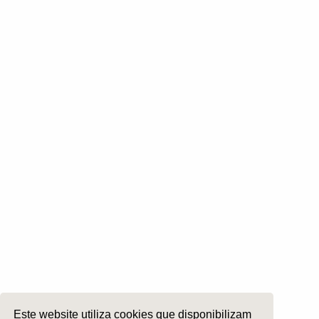
Otoneurologia
Rinologia e Base do Crâneo
Cirurgia Plástica Facial
Laringologia e Voz
Cirurgia da Cabeça e Pescoço
ORL Pediátria
Roncopatia e Saos
Ética e Exercício
Ensino e Investigação
Internato Formação Específica
Acompanhe-nos em
Copyright 2026 by SPORL
:
Termos e Condições
Este website utiliza cookies que disponibilizam